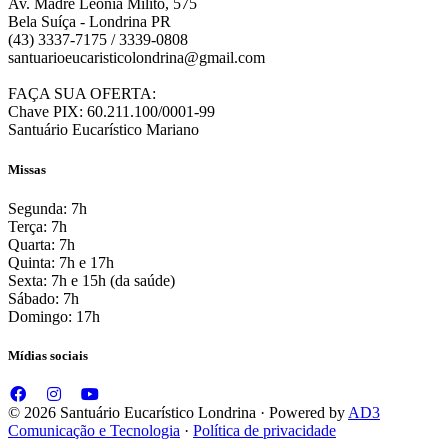
Av. Madre Leônia Mílito, 575
Bela Suíça - Londrina PR
(43) 3337-7175 / 3339-0808
santuarioeucaristicolondrina@gmail.com
FAÇA SUA OFERTA:
Chave PIX: 60.211.100/0001-99
Santuário Eucarístico Mariano
Missas
Segunda: 7h
Terça: 7h
Quarta: 7h
Quinta: 7h e 17h
Sexta: 7h e 15h (da saúde)
Sábado: 7h
Domingo: 17h
Mídias sociais
© 2026 Santuário Eucarístico Londrina · Powered by
AD3
Comunicação e Tecnologia
·
Política de privacidade